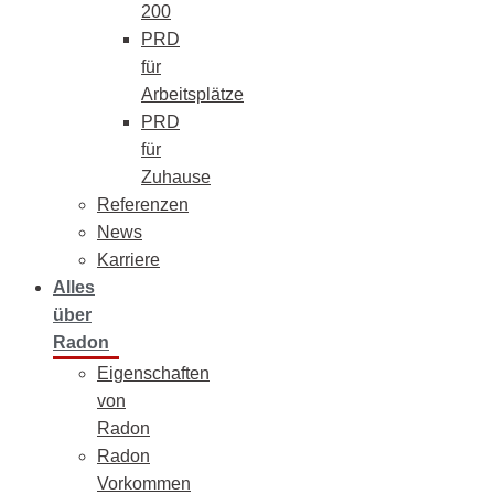
200
PRD
für
Arbeitsplätze
PRD
für
Zuhause
Referenzen
News
Karriere
Alles
über
Radon
Eigenschaften
von
Radon
Radon
Vorkommen