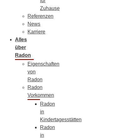
für
Zuhause
Referenzen
News
Karriere
Alles
über
Radon
Eigenschaften
von
Radon
Radon
Vorkommen
Radon
in
Kindertagesstätten
Radon
in