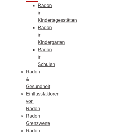
Radon
in
Kindertagesstätten
Radon
in
Kindergärten
Radon
in
Schulen
Radon
&
Gesundheit
Einflussfaktoren
von
Radon
Radon
Grenzwerte
Radon