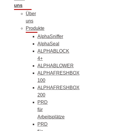
uns
Über
uns
Produkte
AlphaSniffer
AlphaSeal
ALPHABLOCK
4+
ALPHABLOWER
ALPHAFRESHBOX
100
ALPHAFRESHBOX
200
PRD
für
Arbeitsplätze
PRD