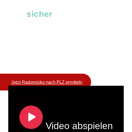
Radon messen, verstehen
und
sicher
leben – wir sind
Ihr Partner für effektiven
Radonschutz
Radon ist unsichtbar, geruchlos und eine Gefahr
für Ihre Gesundheit. Mit RadonTec an Ihrer Seite
erkennen und senken Sie Ihr Risiko – für ein
sicheres Zuhause und einen sicheren
Arbeitsplatz.
Jetzt Radonrisiko nach PLZ ermitteln
Video abspielen