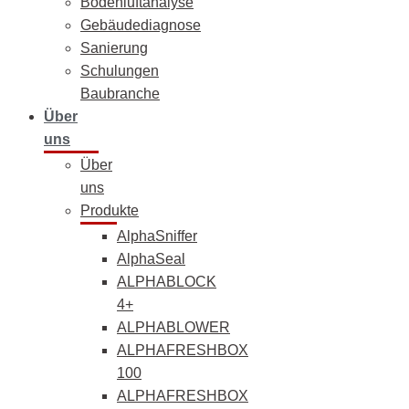
Bodenluftanalyse
Gebäudediagnose
Sanierung
Schulungen
Baubranche
Über
uns
Über
uns
Produkte
AlphaSniffer
AlphaSeal
ALPHABLOCK
4+
ALPHABLOWER
ALPHAFRESHBOX
100
ALPHAFRESHBOX