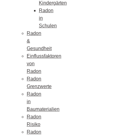
Kindergärten
Radon
in
Schulen
Radon
&
Gesundheit
Einflussfaktoren
von
Radon
Radon
Grenzwerte
Radon
in
Baumaterialien
Radon
Risiko
Radon