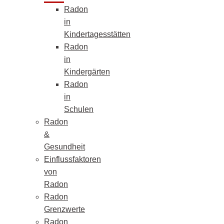
Radon
in
Kindertagesstätten
Radon
in
Kindergärten
Radon
in
Schulen
Radon
&
Gesundheit
Einflussfaktoren
von
Radon
Radon
Grenzwerte
Radon