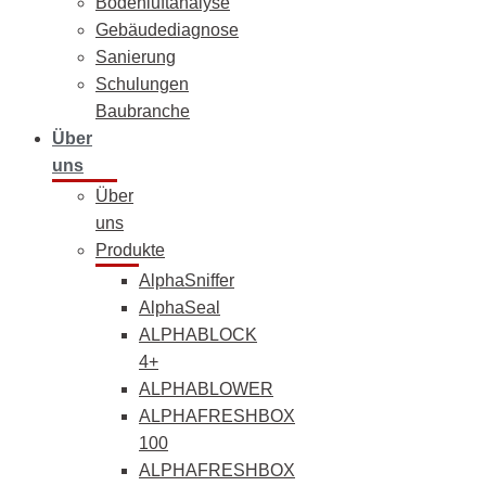
Bodenluftanalyse
Gebäudediagnose
Sanierung
Schulungen
Baubranche
Über
uns
Über
uns
Produkte
AlphaSniffer
AlphaSeal
ALPHABLOCK
4+
ALPHABLOWER
ALPHAFRESHBOX
100
ALPHAFRESHBOX