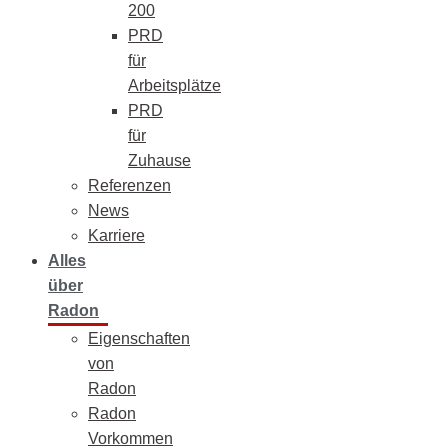
200
PRD
für
Arbeitsplätze
PRD
für
Zuhause
Referenzen
News
Karriere
Alles
über
Radon
Eigenschaften
von
Radon
Radon
Vorkommen