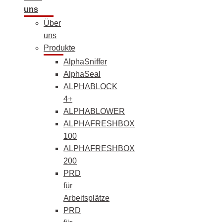
uns
Über
uns
Produkte
AlphaSniffer
AlphaSeal
ALPHABLOCK
4+
ALPHABLOWER
ALPHAFRESHBOX
100
ALPHAFRESHBOX
200
PRD
für
Arbeitsplätze
PRD