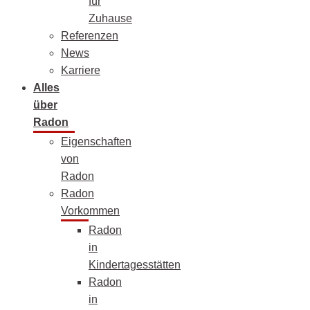
für
Zuhause
Referenzen
News
Karriere
Alles
über
Radon
Eigenschaften
von
Radon
Radon
Vorkommen
Radon
in
Kindertagesstätten
Radon
in