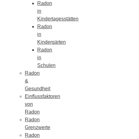
Radon
in
Kindertagesstätten
Radon
in
Kindergärten
Radon
in
Schulen
Radon
&
Gesundheit
Einflussfaktoren
von
Radon
Radon
Grenzwerte
Radon