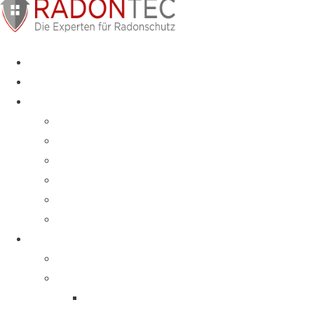
Radon Zuhause
Radon am Arbeitsplatz
Leistungen
Beratung & Service
Messkonzepte
Bodenluftanalyse
Gebäudediagnose
Sanierung
Schulungen Baubranche
Über uns
Über uns
Produkte
AlphaSniffer