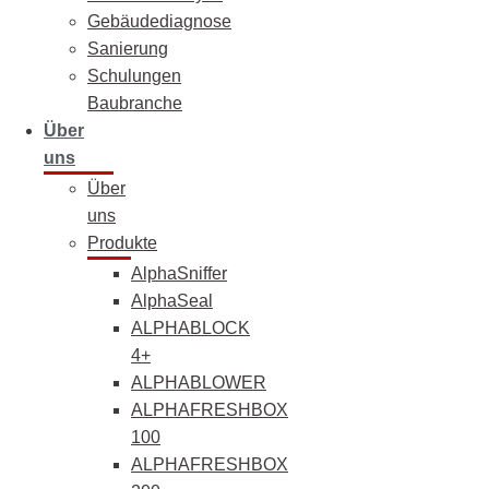
Gebäudediagnose
Sanierung
Schulungen
Baubranche
Über
uns
Über
uns
Produkte
AlphaSniffer
AlphaSeal
ALPHABLOCK
4+
ALPHABLOWER
ALPHAFRESHBOX
100
ALPHAFRESHBOX