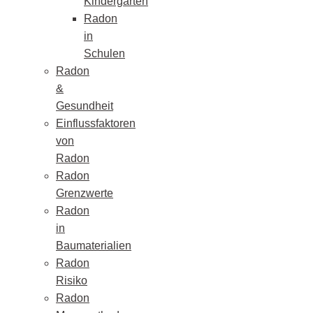
Kindergärten
Radon
in
Schulen
Radon
&
Gesundheit
Einflussfaktoren
von
Radon
Radon
Grenzwerte
Radon
in
Baumaterialien
Radon
Risiko
Radon