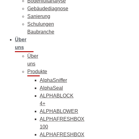
Bodenluftanalyse
Gebäudediagnose
Sanierung
Schulungen
Baubranche
Über
uns
Über
uns
Produkte
AlphaSniffer
AlphaSeal
ALPHABLOCK
4+
ALPHABLOWER
ALPHAFRESHBOX
100
ALPHAFRESHBOX