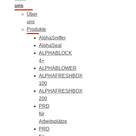
uns
Über
uns
Produkte
AlphaSniffer
AlphaSeal
ALPHABLOCK
4+
ALPHABLOWER
ALPHAFRESHBOX
100
ALPHAFRESHBOX
200
PRD
für
Arbeitsplätze
PRD