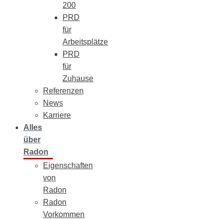
200
PRD
für
Arbeitsplätze
PRD
für
Zuhause
Referenzen
News
Karriere
Alles
über
Radon
Eigenschaften
von
Radon
Radon
Vorkommen