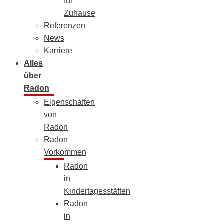
für
Zuhause
Referenzen
News
Karriere
Alles
über
Radon
Eigenschaften
von
Radon
Radon
Vorkommen
Radon
in
Kindertagesstätten
Radon
in