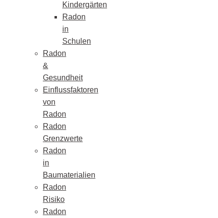
Kindergärten
Radon
in
Schulen
Radon
&
Gesundheit
Einflussfaktoren
von
Radon
Radon
Grenzwerte
Radon
in
Baumaterialien
Radon
Risiko
Radon