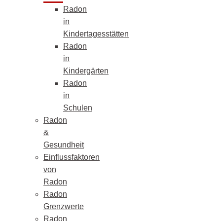
Radon
in
Kindertagesstätten
Radon
in
Kindergärten
Radon
in
Schulen
Radon
&
Gesundheit
Einflussfaktoren
von
Radon
Radon
Grenzwerte
Radon