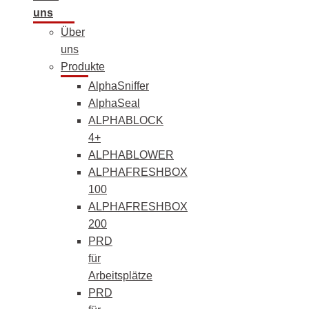
uns
Über
uns
Produkte
AlphaSniffer
AlphaSeal
ALPHABLOCK
4+
ALPHABLOWER
ALPHAFRESHBOX
100
ALPHAFRESHBOX
200
PRD
für
Arbeitsplätze
PRD