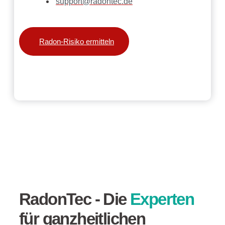
support@radontec.de
Radon-Risiko ermitteln
RadonTec - Die
Experten
für ganzheitlichen