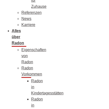
für
Zuhause
Referenzen
News
Karriere
Alles
über
Radon
Eigenschaften
von
Radon
Radon
Vorkommen
Radon
in
Kindertagesstätten
Radon
in