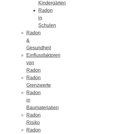
Kindergärten
Radon
in
Schulen
Radon
&
Gesundheit
Einflussfaktoren
von
Radon
Radon
Grenzwerte
Radon
in
Baumaterialien
Radon
Risiko
Radon