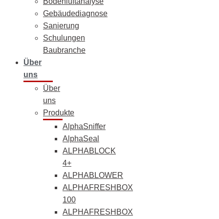
Bodenluftanalyse
Gebäudediagnose
Sanierung
Schulungen
Baubranche
Über
uns
Über
uns
Produkte
AlphaSniffer
AlphaSeal
ALPHABLOCK
4+
ALPHABLOWER
ALPHAFRESHBOX
100
ALPHAFRESHBOX