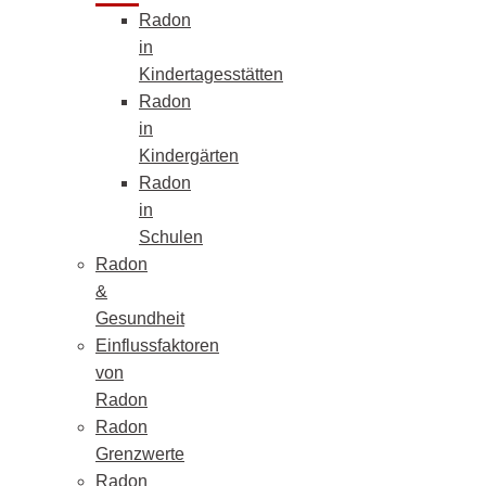
Radon
in
Kindertagesstätten
Radon
in
Kindergärten
Radon
in
Schulen
Radon
&
Gesundheit
Einflussfaktoren
von
Radon
Radon
Grenzwerte
Radon