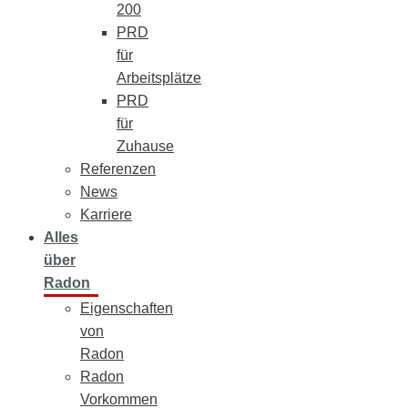
200
PRD
für
Arbeitsplätze
PRD
für
Zuhause
Referenzen
News
Karriere
Alles
über
Radon
Eigenschaften
von
Radon
Radon
Vorkommen